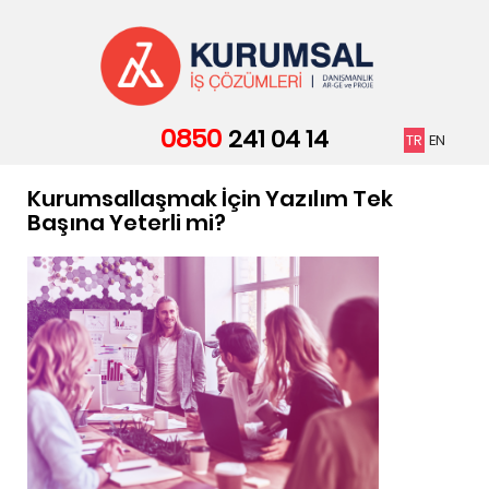
ANASAYFA
PORTFOLIO
0850
SERVICES
241 04 14
TR
EN
AGENCY
Kurumsallaşmak İçin Yazılım Tek
BLOG
Başına Yeterli mi?
FEATURES
İLETIŞIM